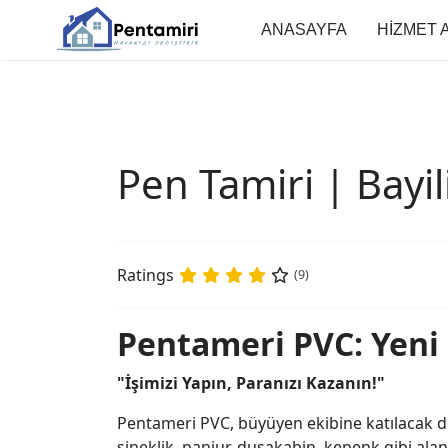
ANASAYFA
HİZMET 
Pen Tamiri | Bayi
Ratings
(9)
Pentameri PVC: Yeni 
"İşimizi Yapın, Paranızı Kazanın!"
Pentameri PVC, büyüyen ekibine katılacak de
sineklik, panjur, duşakabin, kepenk gibi ala