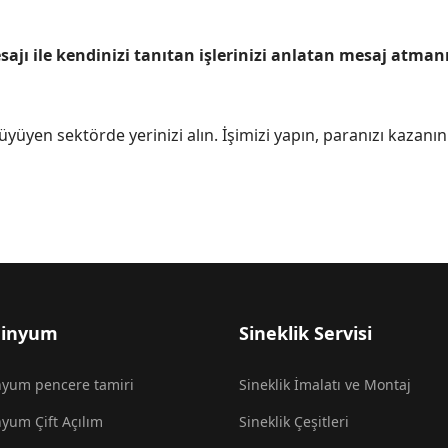
jı ile kendinizi tanıtan işlerinizi anlatan mesaj atmanız
yüyen sektörde yerinizi alın. İşimizi yapın, paranızı kazanın
minyum
Sineklik Servisi
yum pencere tamiri
Sineklik İmalatı ve Montaj
yum Çift Açılım
Sineklik Çeşitleri