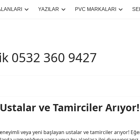
ALANLARI
YAZILAR
PVC MARKALARI
SE
lik 0532 360 9427
Ustalar ve Tamirciler Arıyor!
neyimli veya yeni başlayan ustalar ve tamirciler arıyor! Eğ
nlarda uzmanlığınız varsa veya bu alanlara ilgi duyuyorsanı