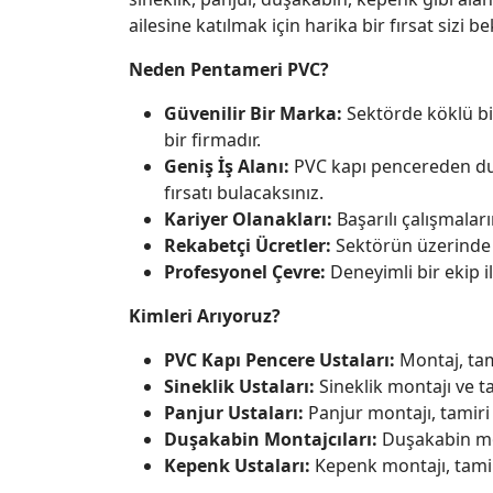
ailesine katılmak için harika bir fırsat sizi bek
Neden Pentameri PVC?
Güvenilir Bir Marka:
Sektörde köklü bi
bir firmadır.
Geniş İş Alanı:
PVC kapı pencereden duş
fırsatı bulacaksınız.
Kariyer Olanakları:
Başarılı çalışmaları
Rekabetçi Ücretler:
Sektörün üzerinde 
Profesyonel Çevre:
Deneyimli bir ekip ile
Kimleri Arıyoruz?
PVC Kapı Pencere Ustaları:
Montaj, tam
Sineklik Ustaları:
Sineklik montajı ve t
Panjur Ustaları:
Panjur montajı, tamiri
Duşakabin Montajcıları:
Duşakabin mon
Kepenk Ustaları:
Kepenk montajı, tamir