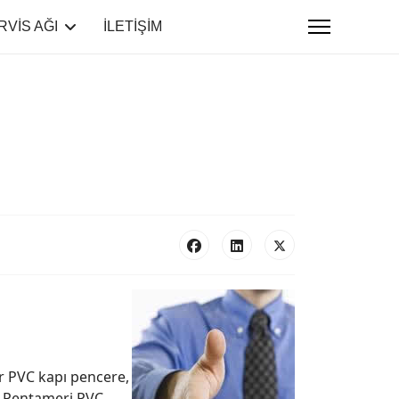
RVİS AĞI
İLETİŞİM
er PVC kapı pencere,
z, Pentameri PVC