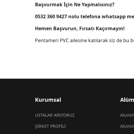
Başvurmak İçin Ne Yapmalısınız?
0532 360 9427 nolu telefona whatsapp mesa
Hemen Başvurun, Fırsatı Kaçırmayın!
Pentameri PVC ailesine katılarak siz de bu bü
Kurumsal
Alü
USTALAR ARIYORUZ
Alümin
ŞİRKET PROFİLİ
Alümin