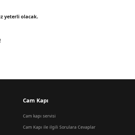
 yeterli olacak.
!
Cam Kapı
Cam kapı servisi
Cam Kapı ile ilgili Sorulara Cevaplar